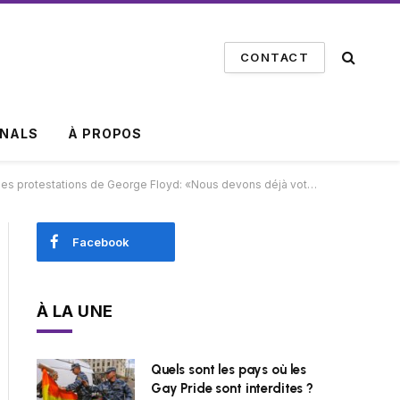
CONTACT
INALS
À PROPOS
de George Floyd: «Nous devons déjà voter pour ce type» – REGARDER
Facebook
À LA UNE
Quels sont les pays où les
Gay Pride sont interdites ?