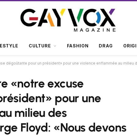
FESTYLE
CULTURE
FASHION
DRAG
ORIG
oûtante pour un président» pour une violence enflammée au milieu des protestations 
e «notre excuse
président» pour une
au milieu des
rge Floyd: «Nous devons