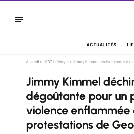
ACTUALITÉS
LI
Accueil
»
LGBT Lifestyle
»
Jimmy Kimmel déchire «notre excuse dég
Jimmy Kimmel déchir
dégoûtante pour un 
violence enflammée 
protestations de Geo