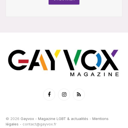
Facebook
Instagram
RSS
© 2026
Gayvox - Magazine LGBT & actualités
-
Mentions
légales
-
contact@gayvox.fr