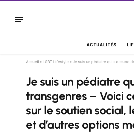
ACTUALITÉS
LI
Accueil
»
LGBT Lifestyle
»
Je suis un pédiatre qui s’occupe des enfant
Je suis un pédiatre q
transgenres – Voici 
sur le soutien social,
et d’autres options m