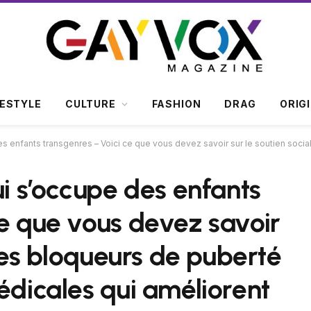
FESTYLE
CULTURE
FASHION
DRAG
ORIG
s transgenres – Voici ce que vous devez savoir sur le soutien social, les bloqueurs de puberté 
ui s’occupe des enfants
ce que vous devez savoir
 les bloqueurs de puberté
édicales qui améliorent