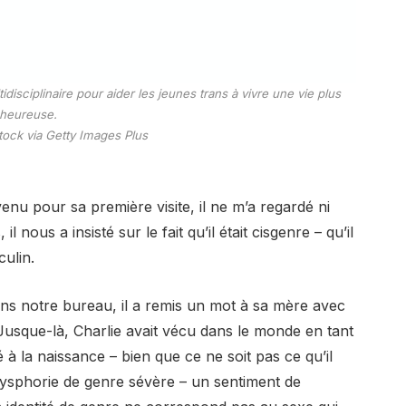
isciplinaire pour aider les jeunes trans à vivre une vie plus
heureuse.
ock via Getty Images Plus
enu pour sa première visite, il ne m’a regardé ni
 nous a insisté sur le fait qu’il était cisgenre – qu’il
culin.
ns notre bureau, il a remis un mot à sa mère avec
Jusque-là, Charlie avait vécu dans le monde en tant
é à la naissance – bien que ce ne soit pas ce qu’il
de dysphorie de genre sévère – un sentiment de