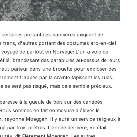
certaines portant des bannières exigeant de
s trans, d'autres portant des costumes arc-en-ciel
t voyagé de partout en Norvège; L'un a volé de
filé, brandissant des parapluies au-dessus de leurs
haut-parleur dans une brouette pour exploser des
rement frappés par la crainte tapissent les rues.
ne se sent pas risqué, mais cela semble précieux.
r paresse à la gueule de bois sur des canapés,
Nous sommes en fait en mesure d'élever le
e», rayonne Moeggen. Il y aura un service religieux à
gé par trois prêtres. L'année dernière, «c'était
euré», dit Fièrement Moeggen. Les autres