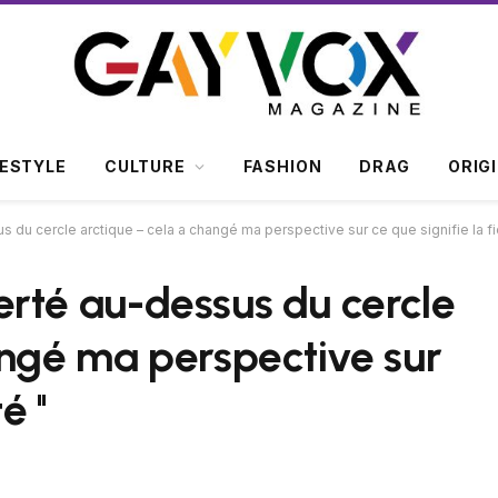
FESTYLE
CULTURE
FASHION
DRAG
ORIG
us du cercle arctique – cela a changé ma perspective sur ce que signifie la fie
ierté au-dessus du cercle
angé ma perspective sur
 ''