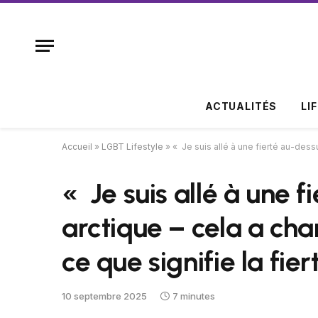
ACTUALITÉS
LI
Accueil
»
LGBT Lifestyle
»
« Je suis allé à une fierté au-dess
« Je suis allé à une f
arctique – cela a ch
ce que signifie la fierté
10 septembre 2025
7 minutes