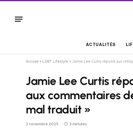
ACTUALITÉS
LI
Accueil
»
LGBT Lifestyle
»
Jamie Lee Curtis répond aux critiqu
Jamie Lee Curtis répo
aux commentaires de C
mal traduit »
2 novembre 2025
3 minutes