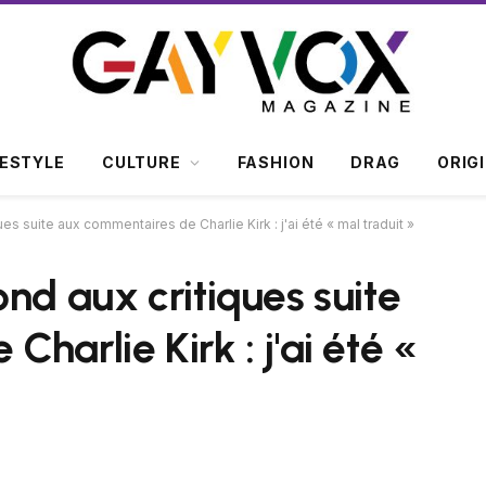
FESTYLE
CULTURE
FASHION
DRAG
ORIG
es suite aux commentaires de Charlie Kirk : j'ai été « mal traduit »
nd aux critiques suite
harlie Kirk : j'ai été «