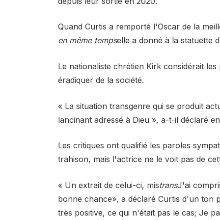
depuis leur sortie en 2020.
Quand Curtis a remporté l'Oscar de la meil
en même temps
elle a donné à la statuett
Le nationaliste chrétien Kirk considérait 
éradiquer de la société.
« La situation transgenre qui se produit a
lancinant adressé à Dieu », a-t-il déclaré e
Les critiques ont qualifié les paroles sympa
trahison, mais l'actrice ne le voit pas de ce
« Un extrait de celui-ci, mis
trans
J'ai compri
bonne chance», a déclaré Curtis d'un ton p
très positive, ce qui n'était pas le cas; Je 