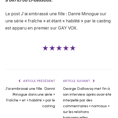
a Girl ici ou ci-dessous.
Le post J'ai embrassé une fille : Dannii Minogue sur
une série « fraîche » et étant « habilité » par le casting
est apparu en premier sur GAY VOX.
★★★★★
ARTICLE PRÉCÉDENT
ARTICLE SUIVANT
J'ai embrassé une fille : Dannii
George Galloway met fin à
Minogue dans une série «
son interview après avoir été
fraîche » et « habilité » par le
interpellé par des
casting
commentaires « normaux »
sur les relations
homosexuelles