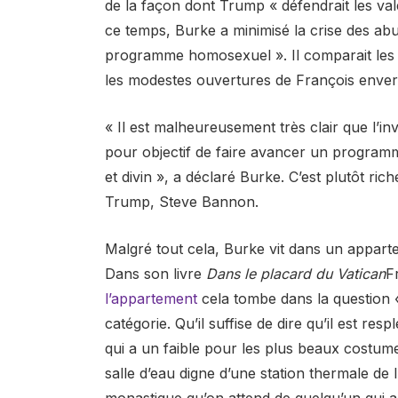
de la façon dont Trump « défendrait les va
ce temps, Burke a minimisé la crise des abus
programme homosexuel ». Il comparait les 
les modestes ouvertures de François env
« Il est malheureusement très clair que l’in
pour objectif de faire avancer un programme
et divin », a déclaré Burke. C’est plutôt ric
Trump, Steve Bannon.
Malgré tout cela, Burke vit dans un appart
Dans son livre
Dans le placard du Vatican
F
l’appartement
cela tombe dans la question « 
catégorie. Qu’il suffise de dire qu’il est res
qui a un faible pour les plus beaux costumes
salle d’eau digne d’une station thermale de l
monastique qu’on attend de quelqu’un qui a