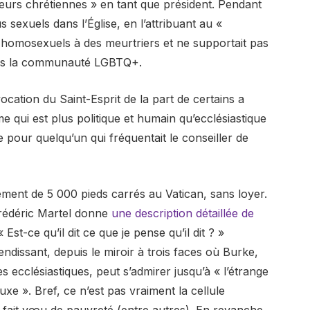
leurs chrétiennes » en tant que président. Pendant
 sexuels dans l’Église, en l’attribuant au «
homosexuels à des meurtriers et ne supportait pas
ers la communauté LGBTQ+.
vocation du Saint-Esprit de la part de certains a
 qui est plus politique et humain qu’ecclésiastique
he pour quelqu’un qui fréquentait le conseiller de
ement de 5 000 pieds carrés au Vatican, sans loyer.
rédéric Martel donne
une description détaillée de
Est-ce qu’il dit ce que je pense qu’il dit ? »
plendissant, depuis le miroir à trois faces où Burke,
 ecclésiastiques, peut s’admirer jusqu’à « l’étrange
uxe ». Bref, ce n’est pas vraiment la cellule
 fait vœu de pauvreté (entre autres). En revanche,