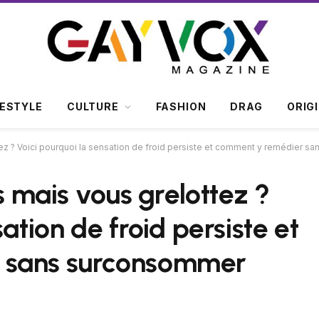
FESTYLE
CULTURE
FASHION
DRAG
ORIG
ttez ? Voici pourquoi la sensation de froid persiste et comment y remédier 
us mais vous grelottez ?
ation de froid persiste et
 sans surconsommer