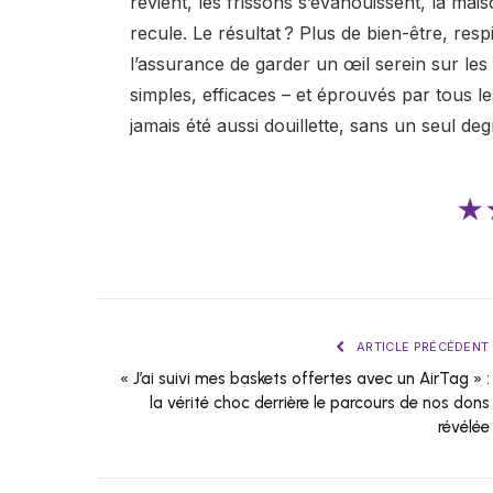
revient, les frissons s’évanouissent, la mai
recule. Le résultat ? Plus de bien-être, res
l’assurance de garder un œil serein sur le
simples, efficaces – et éprouvés par tous le
jamais été aussi douillette, sans un seul degr
★
ARTICLE PRÉCÉDENT
« J’ai suivi mes baskets offertes avec un AirTag » :
la vérité choc derrière le parcours de nos dons
révélée