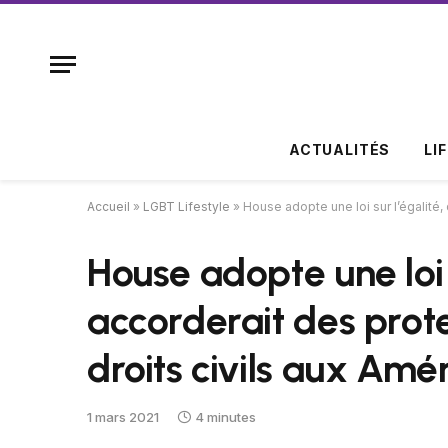
ACTUALITÉS
LI
Accueil
»
LGBT Lifestyle
»
House adopte une loi sur l’égalité,
House adopte une loi s
accorderait des prot
droits civils aux Am
1 mars 2021
4 minutes