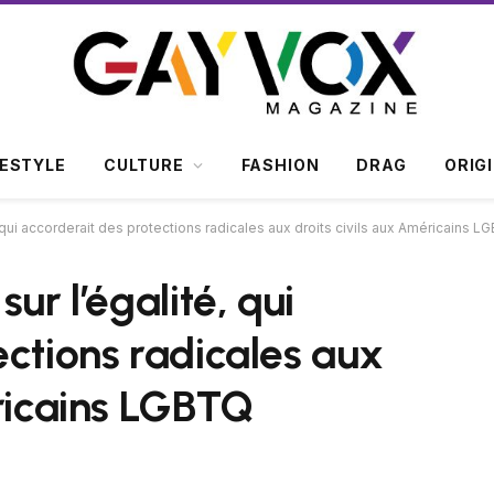
FESTYLE
CULTURE
FASHION
DRAG
ORIG
 qui accorderait des protections radicales aux droits civils aux Américains L
ur l’égalité, qui
ections radicales aux
éricains LGBTQ