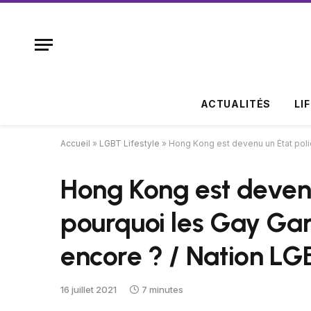
ACTUALITÉS
LI
Accueil
»
LGBT Lifestyle
»
Hong Kong est devenu un État polic
Hong Kong est devenu 
pourquoi les Gay Gam
encore ? / Nation L
16 juillet 2021
7 minutes