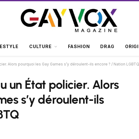
FESTYLE
CULTURE
FASHION
DRAG
ORIG
ier. Alors pourquoi les Gay Games s’y déroulent-ils encore ? / Nation LGBT
un État policier. Alors
es s’y déroulent-ils
GBTQ