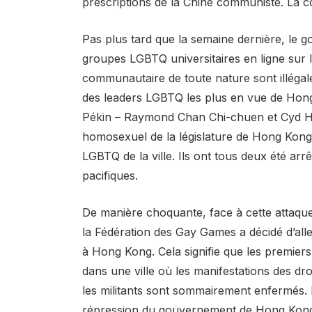
prescriptions de la Chine communiste. La 
Pas plus tard que la semaine dernière, le 
groupes LGBTQ universitaires en ligne sur le
communautaire de toute nature sont illégal
des leaders LGBTQ les plus en vue de Hong 
Pékin – Raymond Chan Chi-chuen et Cyd Ho.
homosexuel de la législature de Hong Kong, 
LGBTQ de la ville. Ils ont tous deux été arr
pacifiques.
De manière choquante, face à cette attaque
la Fédération des Gay Games a décidé d’all
à Hong Kong. Cela signifie que les premier
dans une ville où les manifestations des droi
les militants sont sommairement enfermés
répression du gouvernement de Hong Kong co