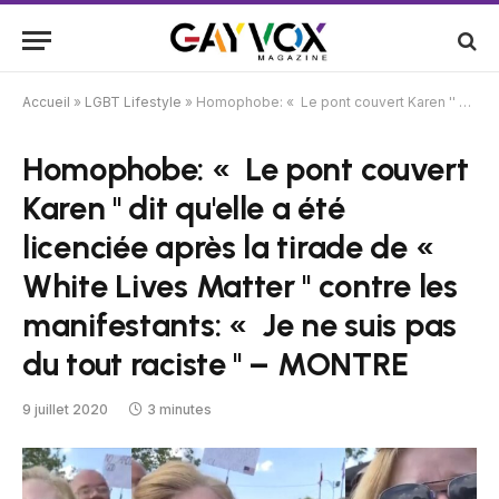
Accueil
»
LGBT Lifestyle
»
Homophobe: « Le pont couvert Karen '' dit qu'elle a été licenciée après la tirade de « White Lives Matter '' contre les manifestants: « Je ne suis pas du tout raciste '' – MONTRE
Homophobe: « Le pont couvert
Karen '' dit qu'elle a été
licenciée après la tirade de «
White Lives Matter '' contre les
manifestants: « Je ne suis pas
du tout raciste '' – MONTRE
9 juillet 2020
3 minutes