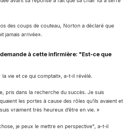
dée avant sa réponse a fait que sa chair lui a serré
pos des coups de couteau, Norton a déclaré que
oit jamais arrivée».
il demande à cette infirmière: "Est-ce que
a vie et ce qui comptait», a-t-il révélé.
que, pris dans la recherche du succès. Je suis
quaient les portes à cause des rôles qu’ils avaient et
 suis vraiment très heureux d’être en vie. »
hose, je peux le mettre en perspective", a-t-il