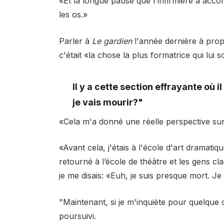
«Et la longue pause que l'infirmière a accor
les os.»
Parler à
Le gardien
l'année dernière à pro
c'était «la chose la plus formatrice qui lui s
Il y a cette section effrayante où 
je vais mourir?"
«Cela m'a donné une réelle perspective sur l
«Avant cela, j'étais à l'école d'art dramati
retourné à l’école de théâtre et les gens cla
je me disais: «Euh, je suis presque mort. Je
"Maintenant, si je m'inquiète pour quelque c
poursuivi.