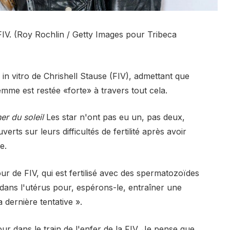
 FIV. (Roy Rochlin / Getty Images pour Tribeca
n in vitro de Chrishell Stause (FIV), admettant que
emme est restée «forte» à travers tout cela.
r du soleil
Les star n'ont pas eu un, pas deux,
erts sur leurs difficultés de fertilité après avoir
e.
ur de FIV, qui est fertilisé avec des spermatozoïdes
 dans l'utérus pour, espérons-le, entraîner une
 dernière tentative ».
our dans le train de l'enfer de la FIV. Je pense que