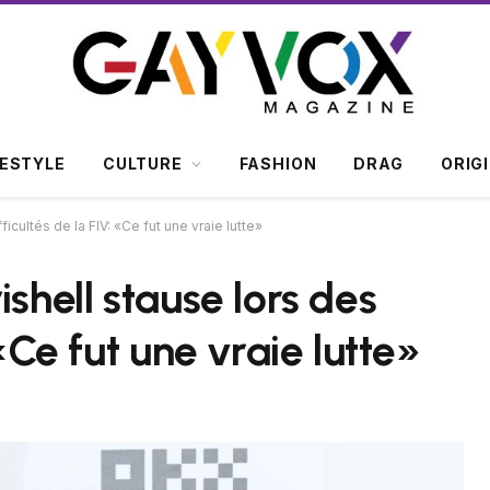
FESTYLE
CULTURE
FASHION
DRAG
ORIG
fficultés de la FIV: «Ce fut une vraie lutte»
rishell stause lors des
 «Ce fut une vraie lutte»