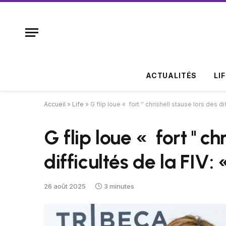
ACTUALITÉS
LI
Accueil
»
Life
»
G flip loue « fort '' chrishell stause lors des di
G flip loue « fort '' ch
difficultés de la FIV:
26 août 2025
3 minutes