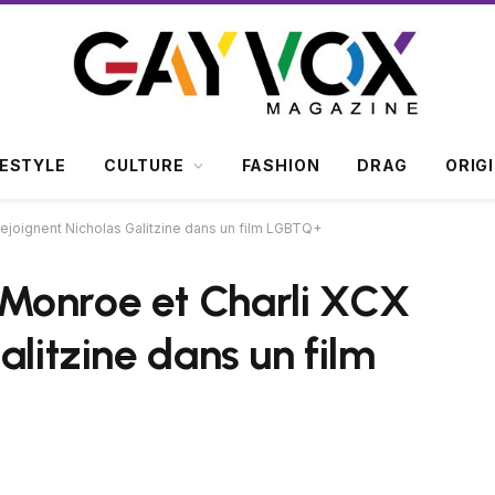
FESTYLE
CULTURE
FASHION
DRAG
ORIG
ejoignent Nicholas Galitzine dans un film LGBTQ+
Monroe et Charli XCX
alitzine dans un film