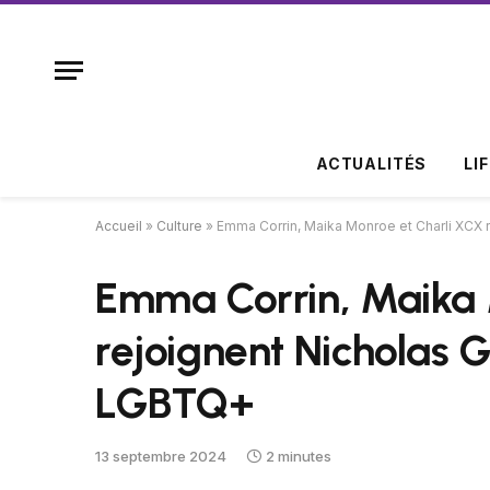
ACTUALITÉS
LI
Accueil
»
Culture
»
Emma Corrin, Maika Monroe et Charli XCX r
Emma Corrin, Maika 
rejoignent Nicholas G
LGBTQ+
13 septembre 2024
2 minutes