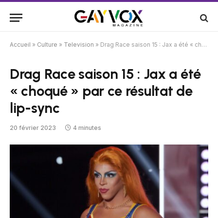
Accueil
»
Culture
»
Television
»
Drag Race saison 15 : Jax a été « choqué » par ce résultat de lip-sync
Drag Race saison 15 : Jax a été
« choqué » par ce résultat de
lip-sync
20 février 2023
4 minutes