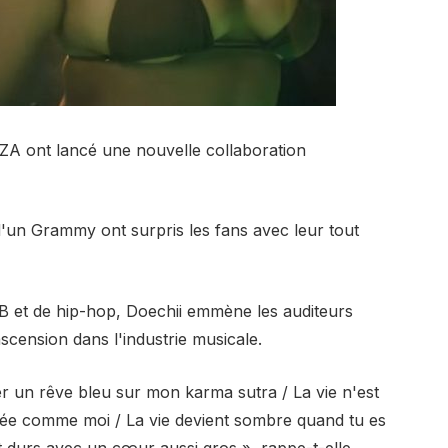
SZA ont lancé une nouvelle collaboration
d'un Grammy ont surpris les fans avec leur tout
B et de hip-hop, Doechii emmène les auditeurs
scension dans l'industrie musicale.
r un rêve bleu sur mon karma sutra / La vie n'est
ée comme moi / La vie devient sombre quand tu es
durs avec un cœur aussi gros », rappe-t-elle.