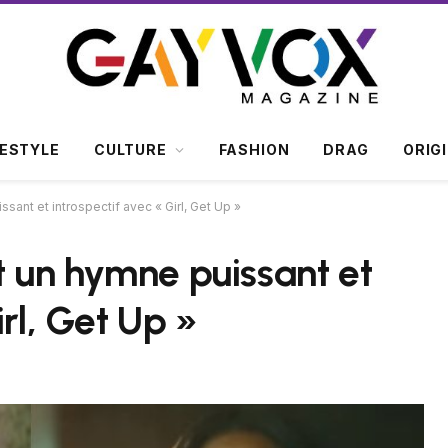
FESTYLE
CULTURE
FASHION
DRAG
ORIG
ssant et introspectif avec « Girl, Get Up »
t un hymne puissant et
irl, Get Up »