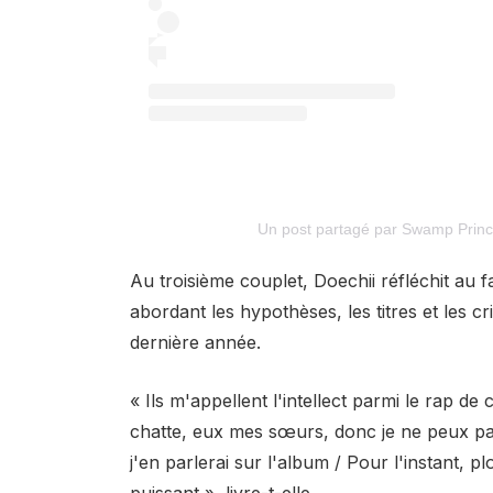
Un post partagé par Swamp Princ
Au troisième couplet, Doechii réfléchit au fa
abordant les hypothèses, les titres et les cr
dernière année.
« Ils m'appellent l'intellect parmi le rap de 
chatte, eux mes sœurs, donc je ne peux pa
j'en parlerai sur l'album / Pour l'instant, 
puissant », livre-t-elle.