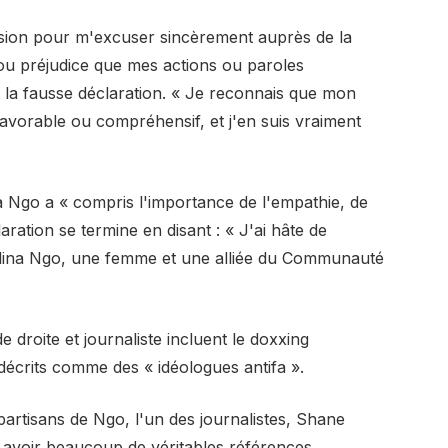
asion pour m'excuser sincèrement auprès de la
 préjudice que mes actions ou paroles
 la fausse déclaration. « Je reconnais que mon
vorable ou compréhensif, et j'en suis vraiment
a Ngo a « compris l'importance de l'empathie, de
aration se termine en disant : « J'ai hâte de
elina Ngo, une femme et une alliée du Communauté
 droite et journaliste incluent le doxxing
 décrits comme des « idéologues antifa ».
partisans de Ngo, l'un des journalistes, Shane
 avoir beaucoup de véritables références