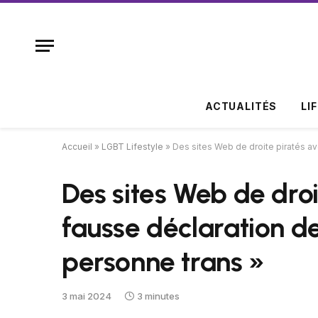
ACTUALITÉS
LI
Accueil
»
LGBT Lifestyle
»
Des sites Web de droite piratés ave
Des sites Web de droi
fausse déclaration de 
personne trans »
3 mai 2024
3 minutes