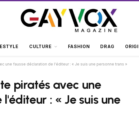
FESTYLE
CULTURE
FASHION
DRAG
ORIG
c une fausse déclaration de l'éditeur : « Je suis une personne trans »
te piratés avec une
l'éditeur : « Je suis une