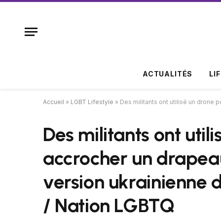
ACTUALITÉS
LI
Accueil
»
LGBT Lifestyle
»
Des militants ont utilisé un drone 
Des militants ont util
accrocher un drapeau 
version ukrainienne d
/ Nation LGBTQ