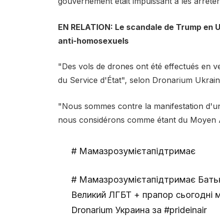
gouvernement était impuissant à les arrêter
EN RELATION: Le scandale de Trump en Uk
anti-homosexuels
"Des vols de drones ont été effectués en ver
du Service d'État", selon Dronarium Ukraine,
"Nous sommes contre la manifestation d'u
nous considérons comme étant du Moyen Âg
# Мамазрозумієтапідтримає
# Мамазрозумієтапідтримає Батькі
Великий ЛГБТ + прапор сьогодні 
Dronarium Украина за #prideinair