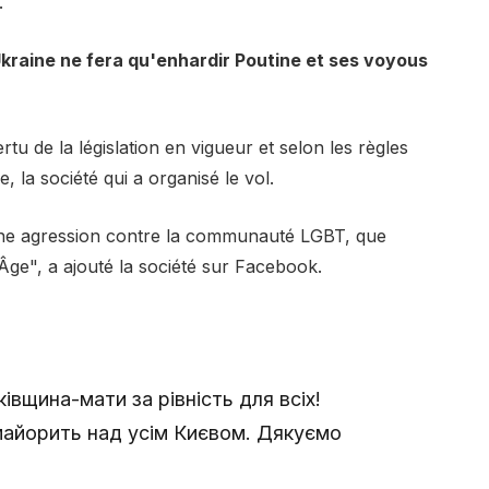
.
raine ne fera qu'enhardir Poutine et ses voyous
tu de la législation en vigueur et selon les règles
 la société qui a organisé le vol.
ne agression contre la communauté LGBT, que
e", a ajouté la société sur Facebook.
вщина-мати за рівність для всіх!
майорить над усім Києвом. Дякуємо