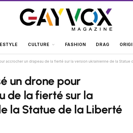
FESTYLE
CULTURE
FASHION
DRAG
ORIG
pour accrocher un drapeau de la fierté sur la version ukrainienne de la Statue
isé un drone pour
de la fierté sur la
e la Statue de la Liberté