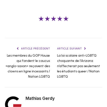
★★★★★
ARTICLE PRÉCÉDENT
ARTICLE SUIVANT
Les membres du GOP House
La loi scolaire anti-LGBTQ
qui fondent le caucus
choquante de l’Arizona
«anglo-saxon» reçoivent des
n’affecterait pas seulement
clowns en ligne incessants /
les étudiants queer / Nation
Nation LGBTQ
LGBTQ
Mathias Gerdy