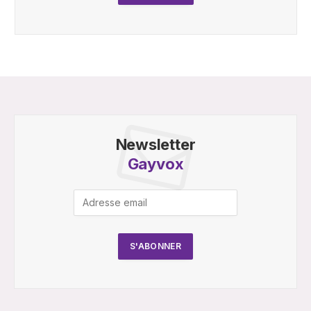
Newsletter
Gayvox