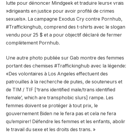
lutte pour dénoncer Mindgeek et traduire leurs« vrais
»dirigeants en justice pour avoir profité de crimes
sexuels». La campagne Exodus Cry contre Pornhub,
#Traffickinghub, comprend des t-shirts avec le slogan
vendu pour 25 $ et a pour objectif déclaré de fermer
complètement Pornhub.
Une autre photo publiée sur Gab montre des femmes
portant des chemises #Traffickinghub avec la légende:
«Des volontaires à Los Angeles effectuent des
patrouilles à la recherche de putes, de souteneurs et
de TIM / TIF [‘trans identified male/trans identified
female’, which are transphobic slurs] rampe. Les
femmes doivent se protéger à tout prix, le
gouvernement Biden ne le fera pas et cela ne fera
qu’empirer! Défendre les femmes et les enfants, abolir
le travail du sexe et les droits des trans. »