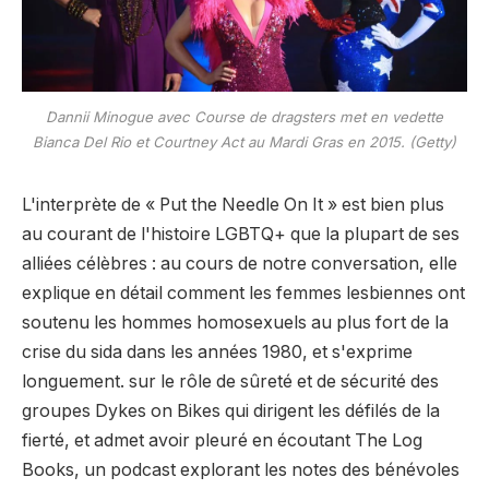
Dannii Minogue avec
Course de dragsters
met en vedette
Bianca Del Rio et Courtney Act au Mardi Gras en 2015. (Getty)
L'interprète de « Put the Needle On It » est bien plus
au courant de l'histoire LGBTQ+ que la plupart de ses
alliées célèbres : au cours de notre conversation, elle
explique en détail comment les femmes lesbiennes ont
soutenu les hommes homosexuels au plus fort de la
crise du sida dans les années 1980, et s'exprime
longuement. sur le rôle de sûreté et de sécurité des
groupes Dykes on Bikes qui dirigent les défilés de la
fierté, et admet avoir pleuré en écoutant The Log
Books, un podcast explorant les notes des bénévoles