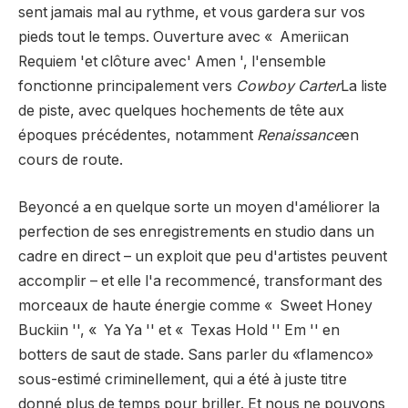
sent jamais mal au rythme, et vous gardera sur vos
pieds tout le temps. Ouverture avec « Ameriican
Requiem 'et clôture avec' Amen ', l'ensemble
fonctionne principalement vers
Cowboy Carter
La liste
de piste, avec quelques hochements de tête aux
époques précédentes, notamment
Renaissance
en
cours de route.
Beyoncé a en quelque sorte un moyen d'améliorer la
perfection de ses enregistrements en studio dans un
cadre en direct – un exploit que peu d'artistes peuvent
accomplir – et elle l'a recommencé, transformant des
morceaux de haute énergie comme « Sweet Honey
Buckiin '', « Ya Ya '' et « Texas Hold '' Em ​​'' en
botters de saut de stade. Sans parler du «flamenco»
sous-estimé criminellement, qui a été à juste titre
donné plus de temps pour briller. Et nous ne pouvons