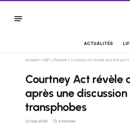
ACTUALITÉS
LI
Accueil
»
LGBT Lifestyle
»
Courtney Act révèle que RuPaul l'
Courtney Act révèle 
après une discussion 
transphobes
22 mai 2026
4 minutes