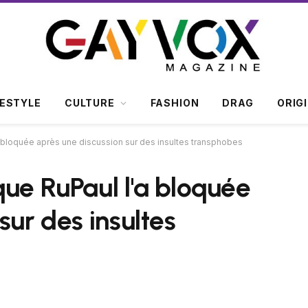
FESTYLE
CULTURE
FASHION
DRAG
ORIG
a bloquée après une discussion sur des insultes transphobes
que RuPaul l'a bloquée
sur des insultes