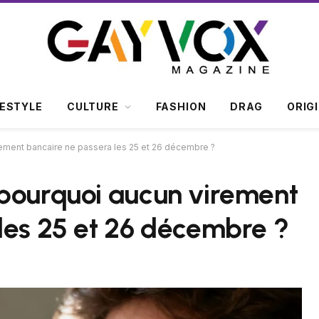
FESTYLE
CULTURE
FASHION
DRAG
ORIG
ement bancaire ne passera les 25 et 26 décembre ?
 pourquoi aucun virement
les 25 et 26 décembre ?