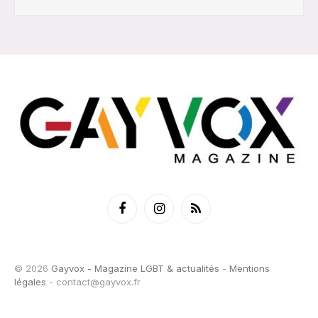
Facebook
Instagram
RSS
© 2026
Gayvox - Magazine LGBT & actualités
-
Mentions
légales
-
contact@gayvox.fr