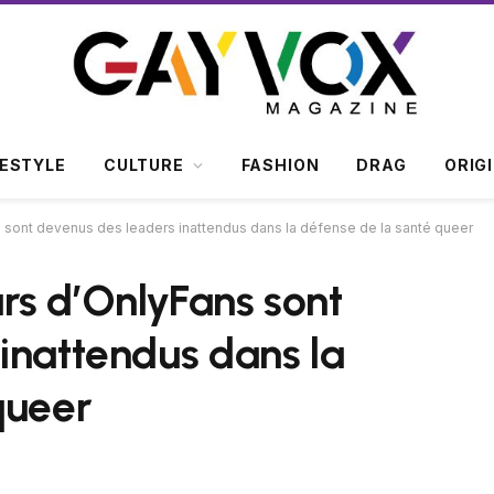
FESTYLE
CULTURE
FASHION
DRAG
ORIG
 sont devenus des leaders inattendus dans la défense de la santé queer
rs d’OnlyFans sont
inattendus dans la
queer