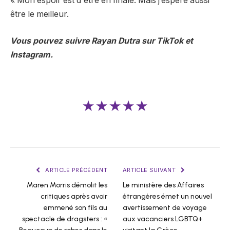
« Mon espoir est d'être en finale. Mais j’espère aussi
être le meilleur.
Vous pouvez suivre Rayan Dutra sur TikTok et
Instagram.
★★★★★
ARTICLE PRÉCÉDENT
ARTICLE SUIVANT
Maren Morris démolit les
Le ministère des Affaires
critiques après avoir
étrangères émet un nouvel
emmené son fils au
avertissement de voyage
spectacle de dragsters : «
aux vacanciers LGBTQ+