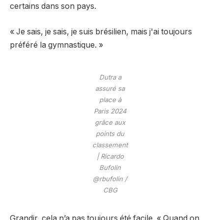
certains dans son pays.
« Je sais, je sais, je suis brésilien, mais j'ai toujours
préféré la gymnastique. »
Dutra a
assuré sa
place à
Paris 2024
grâce aux
points du
classement
| Ricardo
Bufolin
@rbufolin /
CBG
Grandir, cela n’a pas toujours été facile. « Quand on