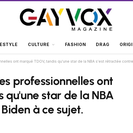
FESTYLE
CULTURE
FASHION
DRAG
ORIG
nelles ont marqué TDOV, tandis qu'une star de la NBA s'est rétractée contre
es professionnelles ont
 qu'une star de la NBA
 Biden à ce sujet.