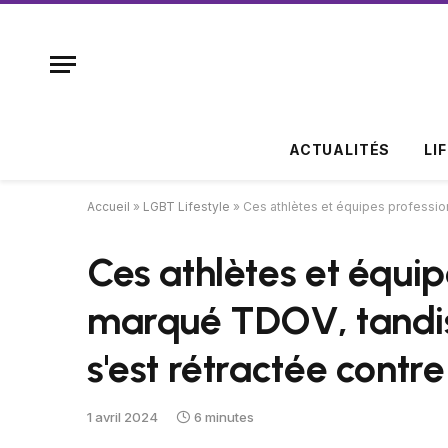
ACTUALITÉS
LI
Accueil
»
LGBT Lifestyle
»
Ces athlètes et équipes profession
Ces athlètes et équip
marqué TDOV, tandis
s'est rétractée contre
1 avril 2024
6 minutes