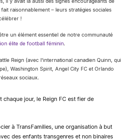
, il y avait là aussi des signes encourageants de
 fait raisonnablement – ​​leurs stratégies sociales
élébrer !
 d'être un élément essentiel de notre communauté
sion élite de football féminin
.
attle Reign (avec l'international canadien Quinn, qui
uipe), Washington Spirit, Angel City FC et Orlando
réseaux sociaux.
t chaque jour, le Reign FC est fier de
er à TransFamilies, une organisation à but
s avec des enfants transgenres et non binaires