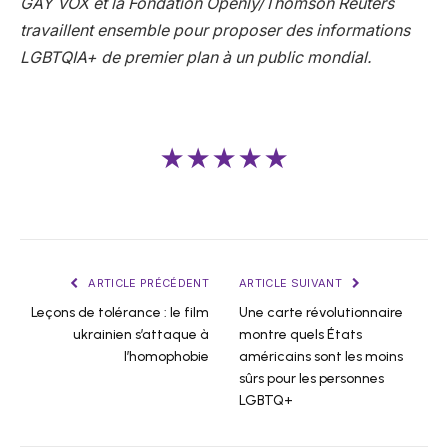
GAY VOX et la Fondation Openly/Thomson Reuters
travaillent ensemble pour proposer des informations
LGBTQIA+ de premier plan à un public mondial.
★★★★★
ARTICLE PRÉCÉDENT
ARTICLE SUIVANT
Leçons de tolérance : le film
Une carte révolutionnaire
ukrainien s’attaque à
montre quels États
l’homophobie
américains sont les moins
sûrs pour les personnes
LGBTQ+