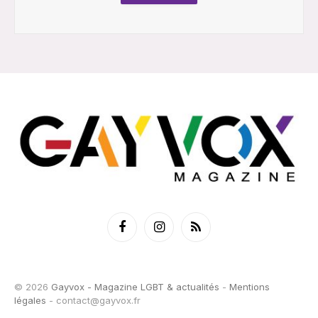
Facebook
Instagram
RSS
© 2026
Gayvox - Magazine LGBT & actualités
-
Mentions
légales
-
contact@gayvox.fr