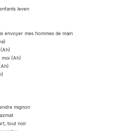
enfants leven
 vais envoyer mes hommes de main
ya)
 (Ah)
 moi (Ah)
(Ah)
h)
rendre mignon
hazmat
rt, tout noir