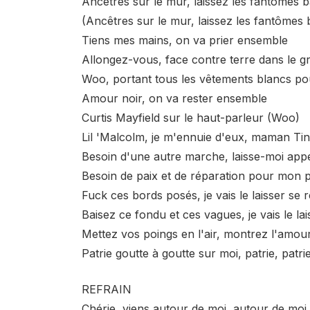
Ancêtres sur le mur, laissez les fantômes 
(Ancêtres sur le mur, laissez les fantômes
Tiens mes mains, on va prier ensemble
Allongez-vous, face contre terre dans le gr
Woo, portant tous les vêtements blancs pou
Amour noir, on va rester ensemble
Curtis Mayfield sur le haut-parleur (Woo)
Lil 'Malcolm, je m'ennuie d'eux, maman Ti
Besoin d'une autre marche, laisse-moi app
Besoin de paix et de réparation pour mon 
Fuck ces bords posés, je vais le laisser se r
Baisez ce fondu et ces vagues, je vais le la
Mettez vos poings en l'air, montrez l'amou
Patrie goutte à goutte sur moi, patrie, patr
REFRAIN
Chérie, viens autour de moi, autour de moi