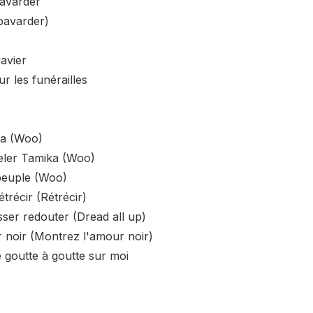
bavarder
 bavarder)
avier
r les funérailles
na (Woo)
eler Tamika (Woo)
peuple (Woo)
étrécir (Rétrécir)
isser redouter (Dread all up)
r noir (Montrez l'amour noir)
ie goutte à goutte sur moi