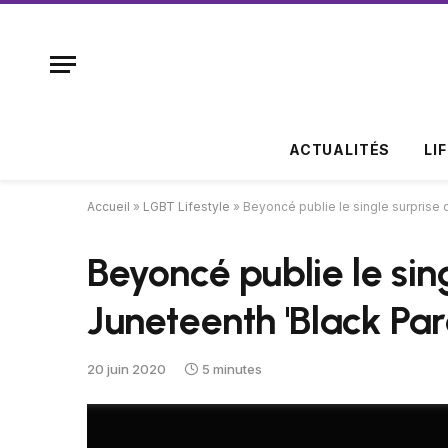
ACTUALITÉS
LI
Accueil
»
LGBT Lifestyle
»
Beyoncé publie le single surprise 
Beyoncé publie le sin
Juneteenth 'Black Pa
20 juin 2020
5 minutes