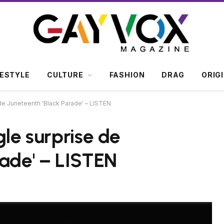
FESTYLE
CULTURE
FASHION
DRAG
ORIG
de Juneteenth 'Black Parade' – LISTEN
gle surprise de
rade' – LISTEN