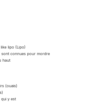
 like lipo (Lipo)
es sont connues pour mordre
s haut
rs (ouais)
s)
 qui y est