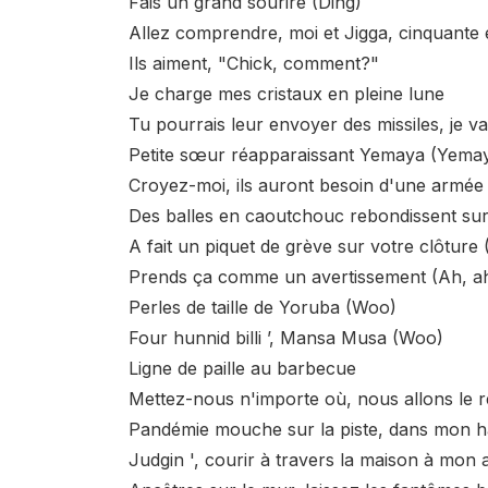
Fais un grand sourire (Ding)
Allez comprendre, moi et Jigga, cinquante 
Ils aiment, "Chick, comment?"
Je charge mes cristaux en pleine lune
Tu pourrais leur envoyer des missiles, je
Petite sœur réapparaissant Yemaya (Yema
Croyez-moi, ils auront besoin d'une armée
Des balles en caoutchouc rebondissent sur
A fait un piquet de grève sur votre clôture 
Prends ça comme un avertissement (Ah, a
Perles de taille de Yoruba (Woo)
Four hunnid billi ’, Mansa Musa (Woo)
Ligne de paille au barbecue
Mettez-nous n'importe où, nous allons le 
Pandémie mouche sur la piste, dans mon 
Judgin ', courir à travers la maison à mon a