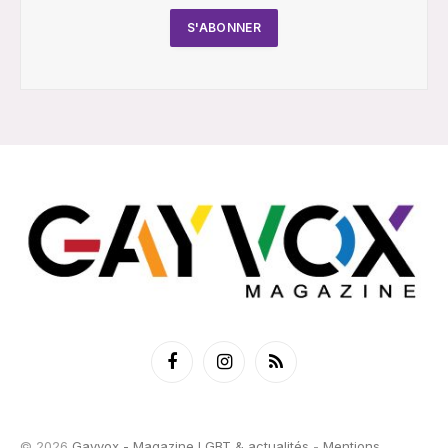
Facebook
Instagram
RSS
© 2026
Gayvox - Magazine LGBT & actualités
-
Mentions