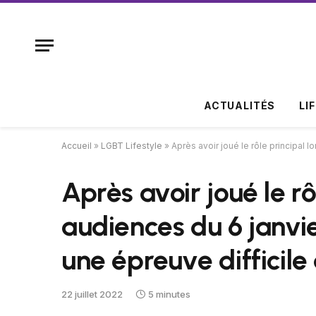
ACTUALITÉS
LI
Accueil
»
LGBT Lifestyle
»
Après avoir joué le rôle principal l
Après avoir joué le rô
audiences du 6 janvie
une épreuve difficile
22 juillet 2022
5 minutes