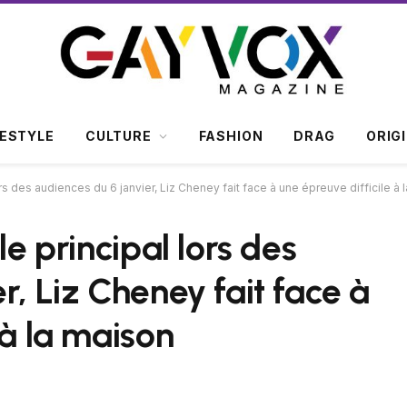
FESTYLE
CULTURE
FASHION
DRAG
ORIG
ors des audiences du 6 janvier, Liz Cheney fait face à une épreuve difficile à 
le principal lors des
r, Liz Cheney fait face à
 à la maison