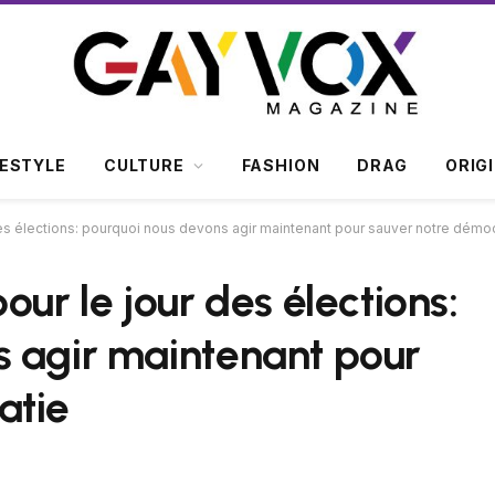
FESTYLE
CULTURE
FASHION
DRAG
ORIG
des élections: pourquoi nous devons agir maintenant pour sauver notre démoc
our le jour des élections:
s agir maintenant pour
atie