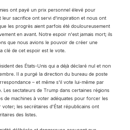
nies ont payé un prix personnel élevé pour
leur sacrifice ont servi d'inspiration et nous ont
que les progrès aient parfois été douloureusement
vement en avant. Notre espoir n'est jamais mort; ils
ons que nous avions le pouvoir de créer une
 clé de cet espoir est le vote.
ésident des États-Unis qui a déjà déclaré nul et non
embre. Il a purgé la direction du bureau de poste
orrespondance – et même s'il vote lui-même par
ime. Les sectateurs de Trump dans certaines régions
rès de machines à voter adéquates pour forcer les
 voter; les secrétaires d'État républicains ont
aires des listes.
pidité délibérée et dangereuse accusant que