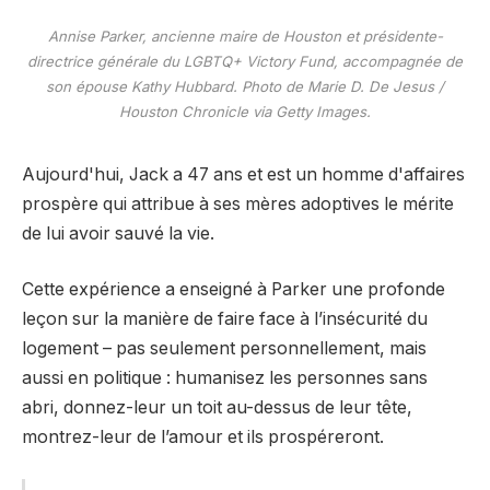
Annise Parker, ancienne maire de Houston et présidente-
directrice générale du LGBTQ+ Victory Fund, accompagnée de
son épouse Kathy Hubbard. Photo de Marie D. De Jesus /
Houston Chronicle via Getty Images.
Aujourd'hui, Jack a 47 ans et est un homme d'affaires
prospère qui attribue à ses mères adoptives le mérite
de lui avoir sauvé la vie.
Cette expérience a enseigné à Parker une profonde
leçon sur la manière de faire face à l’insécurité du
logement – ​​pas seulement personnellement, mais
aussi en politique : humanisez les personnes sans
abri, donnez-leur un toit au-dessus de leur tête,
montrez-leur de l’amour et ils prospéreront.