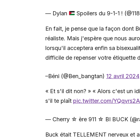
— Dylan
Spoilers du 9-1-1 ! (@
En fait, je pense que la façon dont 
réaliste. Mais j'espère que nous au
lorsqu'il acceptera enfin sa bisexualit
difficile de repenser votre étiquette 
–Béni (@Ben_bangtan)
12 avril 2024
« Et s'il dit non? » « Alors c'est un i
s'il te plaît
pic.twitter.com/YQqvrs2
— Cherry ☆︎ ère 911 ☆︎ BI BUCK (@r
Buck était TELLEMENT nerveux et agi