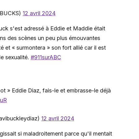
118BUCKS)
12 avril 2024
Buck s'est adressé à Eddie et Maddie était
rons des scènes un peu plus émouvantes
é et « surmontera » son fort allié car il est
de sexualité.
#911surABC
diot » Eddie Diaz, fais-le et embrasse-le déjà
AuR
avibuckleydiaz)
12 avril 2024
ssait si maladroitement parce qu'il mentait