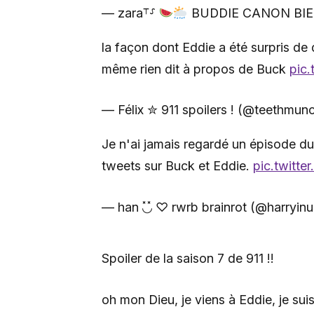
— zara⸆⸉
BUDDIE CANON BIEN
la façon dont Eddie a été surpris de
même rien dit à propos de Buck
pic
— Félix ✮ 911 spoilers ! (@teethmun
Je n'ai jamais regardé un épisode du
tweets sur Buck et Eddie.
pic.twitte
— han ◟̽◞̽ ♡ rwrb brainrot (@harryi
Spoiler de la saison 7 de 911 !!
oh mon Dieu, je viens à Eddie, je sui