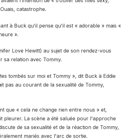
vaient l'intention de « trouver des filles sexy,
 Ouais, catastrophe.
nt à Buck qu'il pense qu'il est « adorable » mais «
'heure ».
nifer Love Hewitt) au sujet de son rendez-vous
ur sa relation avec Tommy.
 êtes tombés sur moi et Tommy », dit Buck à Eddie
tait pas au courant de la sexualité de Tommy,
nt que « cela ne change rien entre nous » et,
t pleurer. La scène a été saluée pour l'approche
iscute de sa sexualité et de la réaction de Tommy,
éralement mariés avec l'arc de sortie.