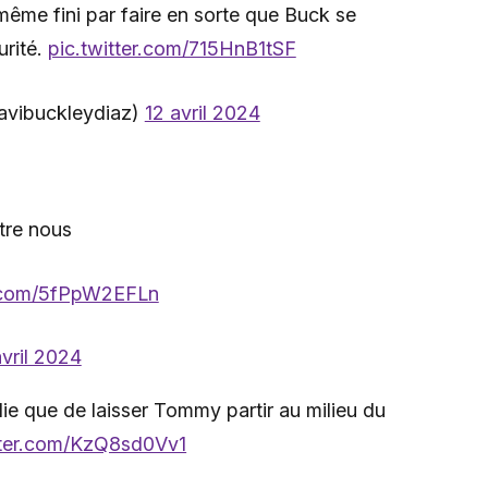
même fini par faire en sorte que Buck se
urité.
pic.twitter.com/715HnB1tSF
avibuckleydiaz)
12 avril 2024
tre nous
r.com/5fPpW2EFLn
avril 2024
die que de laisser Tommy partir au milieu du
tter.com/KzQ8sd0Vv1