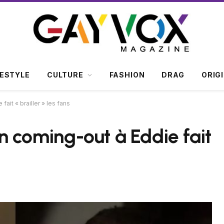
FESTYLE
CULTURE
FASHION
DRAG
ORIG
fait « brailler » les fans
son coming-out à Eddie fait