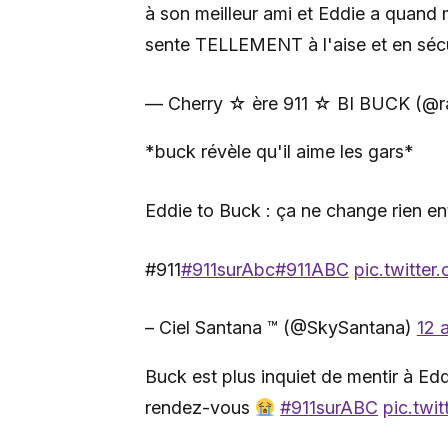
à son meilleur ami et Eddie a quand 
sente TELLEMENT à l'aise et en séc
— Cherry ☆︎ ère 911 ☆︎ BI BUCK (@r
*buck révèle qu'il aime les gars*
Eddie to Buck : ça ne change rien en
#911
#911surAbc
#911ABC
pic.twitte
– Ciel Santana ™️ (@SkySantana)
12 
Buck est plus inquiet de mentir à Ed
rendez-vous
#911surABC
pic.twi