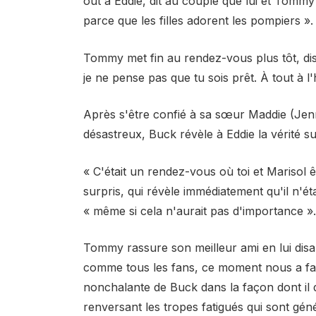
out à Eddie, dit au couple que lui et Tommy a
parce que les filles adorent les pompiers ».
Tommy met fin au rendez-vous plus tôt, disa
je ne pense pas que tu sois prêt. À tout à l
Après s'être confié à sa sœur Maddie (Jen
désastreux, Buck révèle à Eddie la vérité s
« C'était un rendez-vous où toi et Marisol
surpris, qui révèle immédiatement qu'il n'é
« même si cela n'aurait pas d'importance ».
Tommy rassure son meilleur ami en lui disa
comme tous les fans, ce moment nous a fai
nonchalante de Buck dans la façon dont il d
renversant les tropes fatigués qui sont gén