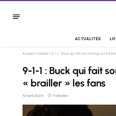
ACTUALITÉS
LI
Accueil
»
Culture
»
9-1-1 : Buck qui fait son coming-out à Eddie 
9-1-1 : Buck qui fait 
« brailler » les fans
12 avril 2024
7 minutes