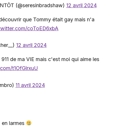
TÔT (@seresinbradshaw)
12 avril 2024
 découvrir que Tommy était gay mais n'a
.twitter.com/coToED6xbA
cher__)
12 avril 2024
 911 de ma VIE mais c'est moi qui aime les
r.com/t1OfGlrxuU
numbro)
11 avril 2024
s en larmes