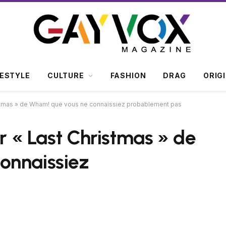
FESTYLE
CULTURE
FASHION
DRAG
ORIG
ristmas » de Wham! que vous ne connaissiez probablement pas
ur « Last Christmas » de
onnaissiez