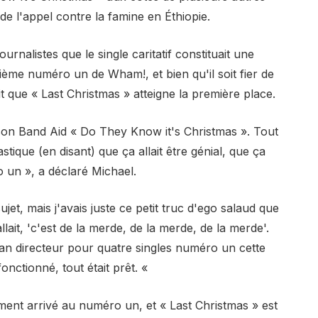
de l'appel contre la famine en Éthiopie.
urnalistes que le single caritatif constituait une
ème numéro un de Wham!, et bien qu'il soit fier de
it que « Last Christmas » atteigne la première place.
anson Band Aid « Do They Know it's Christmas ». Tout
stique (en disant) que ça allait être génial, que ça
o un », a déclaré Michael.
et, mais j'avais juste ce petit truc d'ego salaud que
llait, 'c'est de la merde, de la merde, de la merde'.
lan directeur pour quatre singles numéro un cette
fonctionné, tout était prêt. «
ment arrivé au numéro un, et « Last Christmas » est