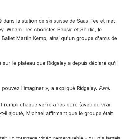
é dans la station de ski suisse de Saas-Fee et met
 Wham ! les choristes Pepsie et Shirlie, le
 Ballet Martin Kemp, ainsi qu'un groupe d'amis de
 sur le plateau que Ridgeley a depuis déclaré qu'il
pouvez l'imaginer », a expliqué Ridgeley.
Pan!
.
ait rempli chaque verre à ras bord (avec du vrai
-t-il ajouté, Michael affirmant que le groupe était
'était un tournage vidéo remarquable – qui n'a jamais