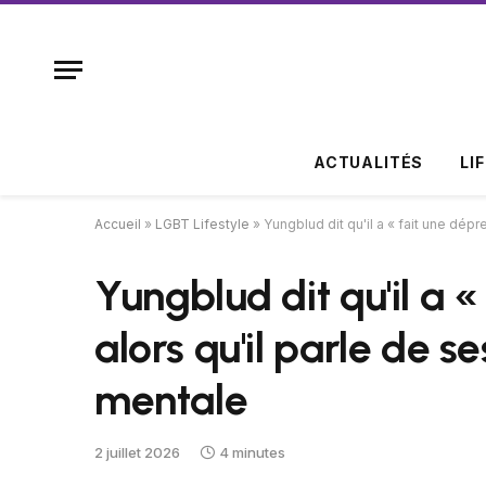
ACTUALITÉS
LI
Accueil
»
LGBT Lifestyle
»
Yungblud dit qu'il a « fait une dép
Yungblud dit qu'il a «
alors qu'il parle de 
mentale
2 juillet 2026
4 minutes