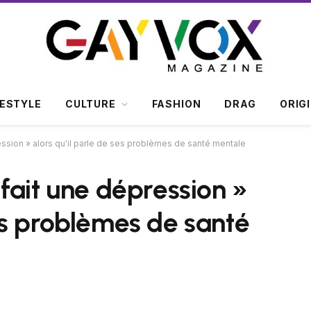
FESTYLE
CULTURE
FASHION
DRAG
ORIG
ression » alors qu'il parle de ses problèmes de santé mentale
 fait une dépression »
ses problèmes de santé