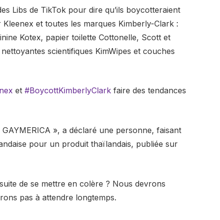
 Libs de TikTok pour dire qu’ils boycotteraient
r Kleenex et toutes les marques Kimberly-Clark :
ine Kotex, papier toilette Cottonelle, Scott et
tes nettoyantes scientifiques KimWipes et couches
nex
et
#BoycottKimberlyClark
faire des tendances
s à GAYMERICA », a déclaré une personne, faisant
andaise pour un produit thaïlandais, publiée sur
nsuite de se mettre en colère ? Nous devrons
urons pas à attendre longtemps.