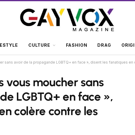
FESTYLE
CULTURE
FASHION
DRAG
ORIG
 sans avoir de la propagande LGBTQ+ en face », disent les fanatiques en 
s vous moucher sans
nde LGBTQ+ en face »,
en colère contre les