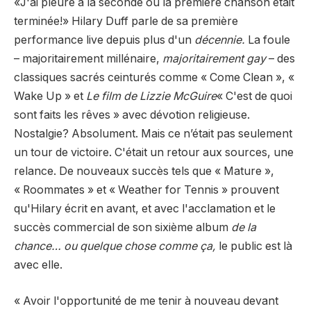
«J'ai pleuré à la seconde où la première chanson était
terminée!» Hilary Duff parle de sa première
performance live depuis plus d'un
décennie.
La foule
– majoritairement millénaire,
majoritairement gay
– des
classiques sacrés ceinturés comme « Come Clean », «
Wake Up » et
Le film de Lizzie McGuire
« C'est de quoi
sont faits les rêves » avec dévotion religieuse.
Nostalgie? Absolument. Mais ce n’était pas seulement
un tour de victoire. C'était un retour aux sources, une
relance. De nouveaux succès tels que « Mature »,
« Roommates » et « Weather for Tennis » prouvent
qu'Hilary écrit en avant, et avec l'acclamation et le
succès commercial de son sixième album
de la
chance… ou quelque chose comme ça,
le public est là
avec elle.
« Avoir l'opportunité de me tenir à nouveau devant