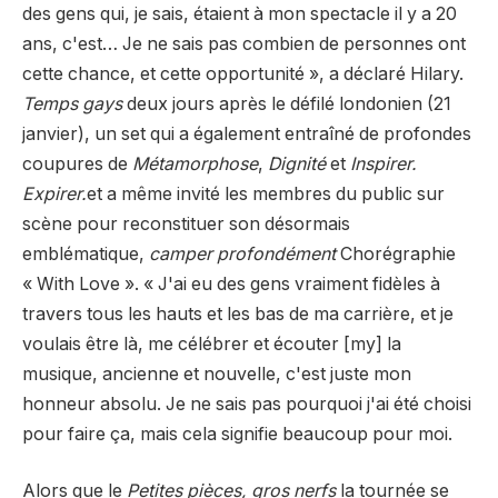
des gens qui, je sais, étaient à mon spectacle il y a 20
ans, c'est… Je ne sais pas combien de personnes ont
cette chance, et cette opportunité », a déclaré Hilary.
Temps gays
deux jours après le défilé londonien (21
janvier), un set qui a également entraîné de profondes
coupures de
Métamorphose
,
Dignité
et
Inspirer.
Expirer.
et a même invité les membres du public sur
scène pour reconstituer son désormais
emblématique,
camper profondément
Chorégraphie
« With Love ». « J'ai eu des gens vraiment fidèles à
travers tous les hauts et les bas de ma carrière, et je
voulais être là, me célébrer et écouter [my] la
musique, ancienne et nouvelle, c'est juste mon
honneur absolu. Je ne sais pas pourquoi j'ai été choisi
pour faire ça, mais cela signifie beaucoup pour moi.
Alors que le
Petites pièces, gros nerfs
la tournée se