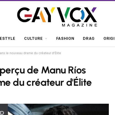
FESTYLE
CULTURE
FASHION
DRAG
ORIG
ans le nouveau drame du créateur d'Élite
aperçu de Manu Ríos
e du créateur d'Élite