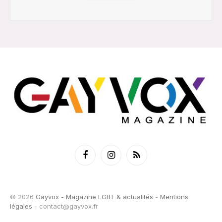
Facebook
Instagram
RSS
© 2026
Gayvox - Magazine LGBT & actualités
-
Mentions
légales
-
contact@gayvox.fr