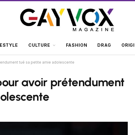
FESTYLE
CULTURE
FASHION
DRAG
ORIG
tendument tué sa petite amie adolescente
our avoir prétendument
dolescente