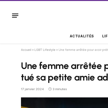
ACTUALITÉS
LI
Accueil
»
LGBT Lifestyle
»
Une femme arrêtée pour avoir pré
Une femme arrêtée p
tué sa petite amie a
17 janvier 2024
3 minutes