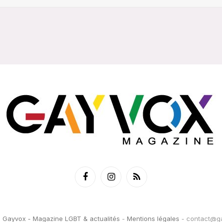
Facebook
Instagram
RSS
6
Gayvox - Magazine LGBT & actualités
-
Mentions légales
-
contact@ga