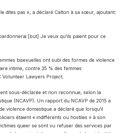
e dites pas », a déclaré Calton à sa sœur, ajoutant:
 pardonnerai [but] Je veux qu’ils paient pour ce
emmes bisexuelles ont subi des formes de violence
aire intime, contre 35 % des femmes
C Volunteer Lawyers Project.
ent sous-déclarée et non reconnue, selon la
mestique (NCAVP). Un rapport du NCAVP de 2015 a
e violence domestique a déclaré que lorsqu’il
oliciers étaient « indifférents ou hostiles » à son
victimes queer se sont vu refuser des services par