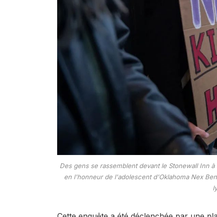
Des gens se rassemblent devant le Stonewall Inn 
en l'honneur de l'adolescent d'Oklahoma Nex Bened
l
Cette enquête a été déclenchée par une pla