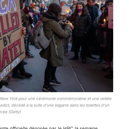
à New York pour une cérémonie commémorative et une veillée
ict, décédé à la suite d'une bagarre dans les toilettes d'un
ycée (Getty)
inte officielle déposée par le HRC la semaine