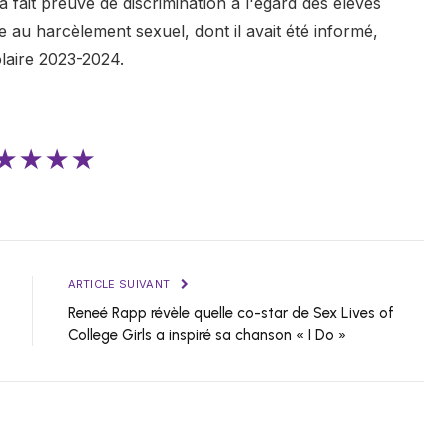
ct a fait preuve de discrimination à l'égard des élèves
au harcèlement sexuel, dont il avait été informé,
laire 2023-2024.
★★★★
ARTICLE SUIVANT
Reneé Rapp révèle quelle co-star de Sex Lives of
College Girls a inspiré sa chanson « I Do »