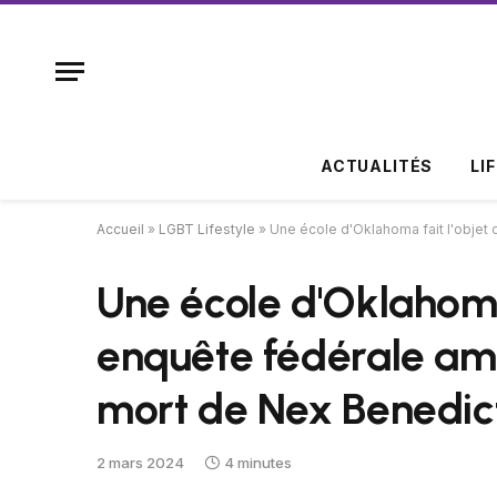
ACTUALITÉS
LI
Accueil
»
LGBT Lifestyle
»
Une école d'Oklahoma fait l'objet 
Une école d'Oklahoma 
enquête fédérale amér
mort de Nex Benedic
2 mars 2024
4 minutes