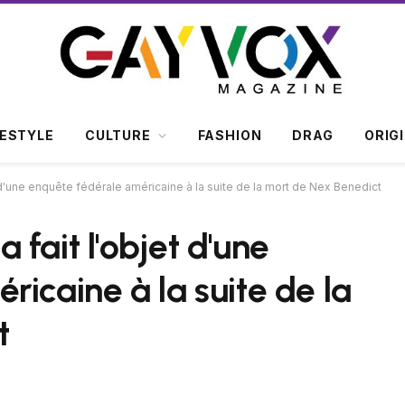
FESTYLE
CULTURE
FASHION
DRAG
ORIG
d'une enquête fédérale américaine à la suite de la mort de Nex Benedict
fait l'objet d'une
icaine à la suite de la
t