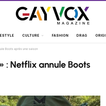
FESTYLE
CULTURE
FASHION
DRAG
ORIG
nnule Boots après une saison
» : Netflix annule Boots