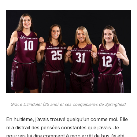
Grace Dzindolet (25 ans) et ses coéquipières de Springfield.
En huitième, j’avais trouvé quelqu’un comme moi. Elle
m’a distrait des pensées constantes que j’avais. Je
pourrais lui dire comment à mon arrêt de bus j’ai été