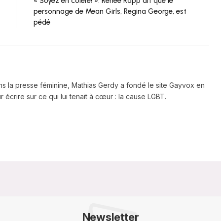
« Soyez en colère! »: Reneé Rapp dit que le
personnage de Mean Girls, Regina George, est
pédé
ns la presse féminine, Mathias Gerdy a fondé le site Gayvox en
 écrire sur ce qui lui tenait à cœur : la cause LGBT.
Newsletter