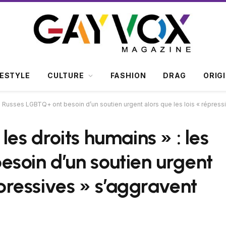
FESTYLE
CULTURE
FASHION
DRAG
ORIG
es Russes LGBTQ+ ont besoin d’un soutien urgent alors que les lois « répress
les droits humains » : les
soin d’un soutien urgent
épressives » s’aggravent