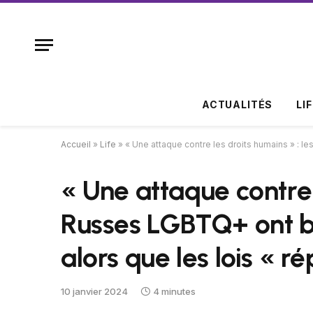
ACTUALITÉS
LI
Accueil
»
Life
»
« Une attaque contre les droits humains » : l
« Une attaque contre 
Russes LGBTQ+ ont be
alors que les lois « r
10 janvier 2024
4 minutes