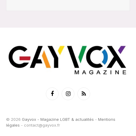
Facebook
Instagram
RSS
© 2026
Gayvox - Magazine LGBT & actualités
-
Mentions
légales
-
contact@gayvox.fr