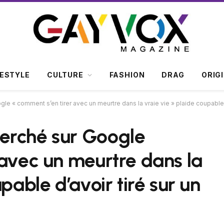
FESTYLE
CULTURE
FASHION
DRAG
ORIG
e « comment s’en tirer avec un meurtre dans la vraie vie » plaide coupable 
erché sur Google
 avec un meurtre dans la
pable d’avoir tiré sur un