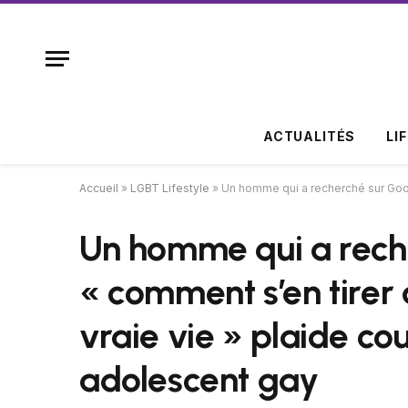
ACTUALITÉS
LI
Accueil
»
LGBT Lifestyle
»
Un homme qui a recherché sur Googl
Un homme qui a rech
« comment s’en tirer
vraie vie » plaide cou
adolescent gay