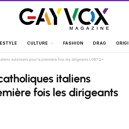
FESTYLE
CULTURE
FASHION
DRAG
ORIG
aliens autorisera pour la première fois les dirigeants LGBTQ+
atholiques italiens
emière fois les dirigeants