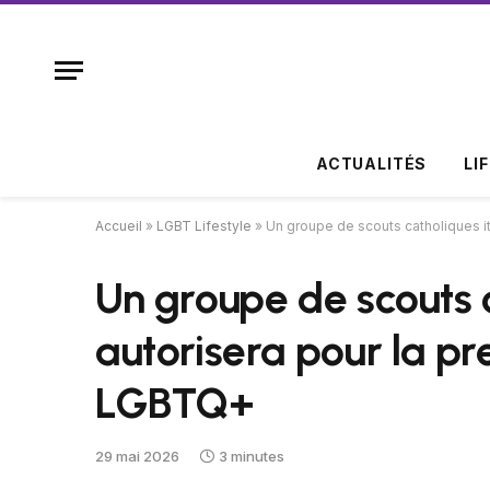
ACTUALITÉS
LI
Accueil
»
LGBT Lifestyle
»
Un groupe de scouts catholiques it
Un groupe de scouts c
autorisera pour la pr
LGBTQ+
29 mai 2026
3 minutes