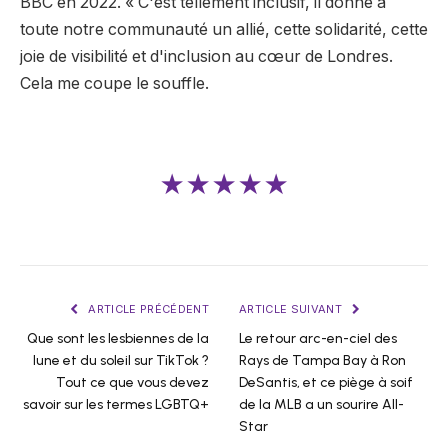
BBC en 2022. « C'est tellement inclusif, il donne à
toute notre communauté un allié, cette solidarité, cette
joie de visibilité et d'inclusion au cœur de Londres.
Cela me coupe le souffle.
★★★★★
ARTICLE PRÉCÉDENT
ARTICLE SUIVANT
Que sont les lesbiennes de la
Le retour arc-en-ciel des
lune et du soleil sur TikTok ?
Rays de Tampa Bay à Ron
Tout ce que vous devez
DeSantis, et ce piège à soif
savoir sur les termes LGBTQ+
de la MLB a un sourire All-
Star