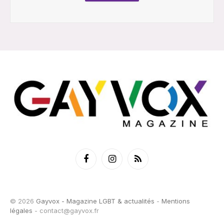
Facebook
Instagram
RSS
© 2026
Gayvox - Magazine LGBT & actualités
-
Mentions
légales
-
contact@gayvox.fr